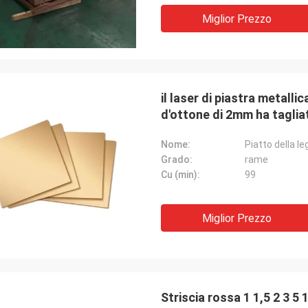
Miglior Prezzo
il laser di piastra metalli
d'ottone di 2mm ha tagliato
Nome:
Piatto della l
Grado:
rame
Cu (min):
99
Miglior Prezzo
Striscia rossa 1 1,5 2 3 