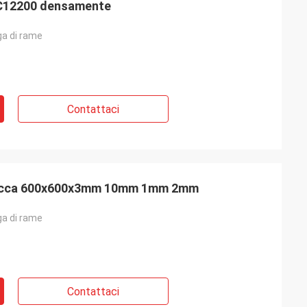
2 C12200 densamente
ega di rame
Contattaci
placca 600x600x3mm 10mm 1mm 2mm
ega di rame
Contattaci