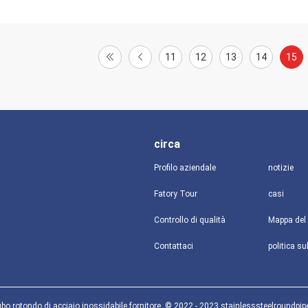
11
12
13
14
15
circa
Profilo aziendale
notizie
Fatory Tour
casi
Controllo di qualità
Mappa del 
Contattaci
bo rotondo di acciaio inossidabile fornitore. © 2022 - 2023 stainlesssteelroundpip