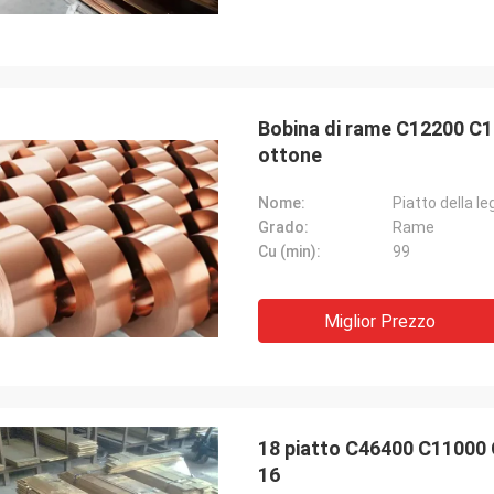
Bobina di rame C12200 C1
ottone
Nome:
Piatto della l
Grado:
Rame
Cu (min):
99
Miglior Prezzo
18 piatto C46400 C11000 C
16