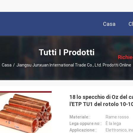
Casa
C
描
述
Tutti I Prodotti
Richi
Casa
/
Jiangsu Junxuan International Trade Co., Ltd. Prodotti Online
Pre
18 lo specchio di Oz del c
l'ETP TU1 del rotolo 10-10
Materiale::
Rame rosso
Lega oppure no::
È la lega
Applicazione::
Elettronico, i