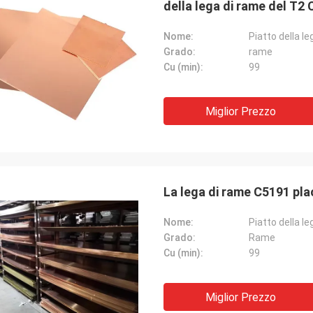
della lega di rame del T
Nome:
Piatto della l
Grado:
rame
Cu (min):
99
Miglior Prezzo
La lega di rame C5191 
Nome:
Piatto della l
Grado:
Rame
Cu (min):
99
Miglior Prezzo