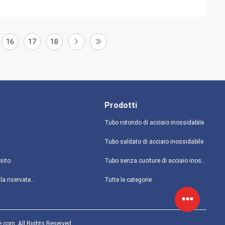
16
17
18
Prodotti
Tubo rotondo di acciaio inossidabile
Tubo saldato di acciaio inossidabile
sito
Tubo senza cuciture di acciaio inossidabile
politica sulla riservatezza
Tutte le categorie
e.com. All Rights Reserved.