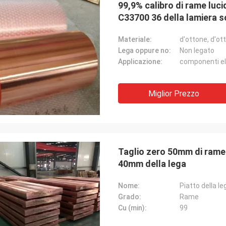
99,9% calibro di rame luci
C33700 36 della lamiera s
Materiale:
d'ottone, d'ot
Lega oppure no:
Non legato
Applicazione:
componenti ele
Miglior Prezzo
Taglio zero 50mm di rame 
40mm della lega
Nome:
Piatto della l
Grado:
Rame
Cu (min):
99