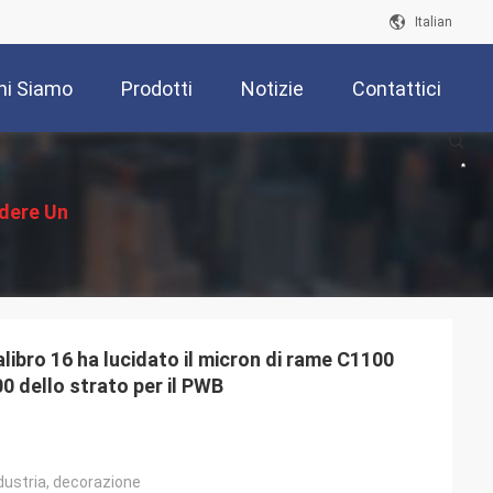
Italian
hi Siamo
Prodotti
Notizie
Contattici
edere Un
ventivo
alibro 16 ha lucidato il micron di rame C1100
0 dello strato per il PWB
ndustria, decorazione