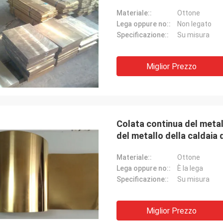
Materiale::
Ottone
Lega oppure no::
Non legato
Specificazione::
Su misura
Miglior Prezzo
Colata continua del metall
del metallo della caldaia 
calore
Materiale::
Ottone
Lega oppure no::
È la lega
Specificazione::
Su misura
Miglior Prezzo