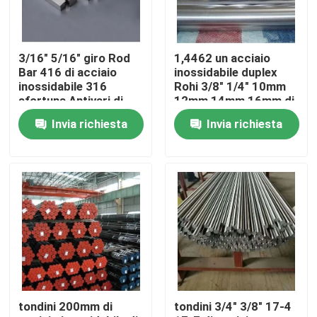
Prodotti
3/16" 5/16" giro Rod
1,4462 un acciaio
Bar 416 di acciaio
inossidabile duplex
Tubo rotondo di acciaio inossidabile
inossidabile 316
Rohi 3/8" 1/4" 10mm
sfortuna Antivari di
12mm 14mm 16mm di
316l ss 304 Quadrato
2205 tondini
Invia richiesta
Invia richiesta
AiSi
Tubo saldato di acciaio inossidabile
Tubo senza cuciture di acciaio inossidabile
Tubo di acciaio al carbonio
Tubo di acciaio galvanizzato
tondini 200mm di
tondini 3/4" 3/8" 17-4
Piatto dello strato di acciaio inossidabile