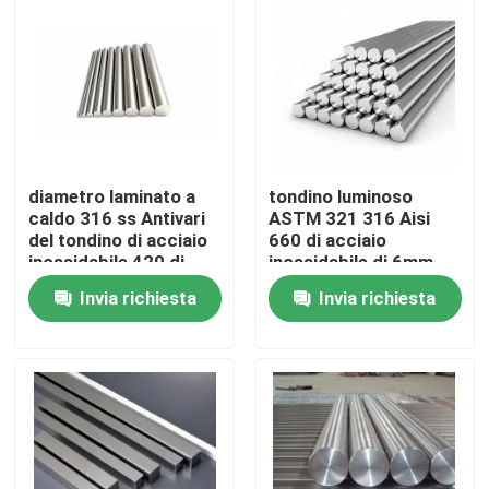
diametro laminato a
tondino luminoso
caldo 316 ss Antivari
ASTM 321 316 Aisi
del tondino di acciaio
660 di acciaio
inossidabile 420 di
inossidabile di 6mm
904l 440c 422 grande
8mm 10mm 12mm
Invia richiesta
Invia richiesta
16mm
Casa
Chi siamo
Contatti