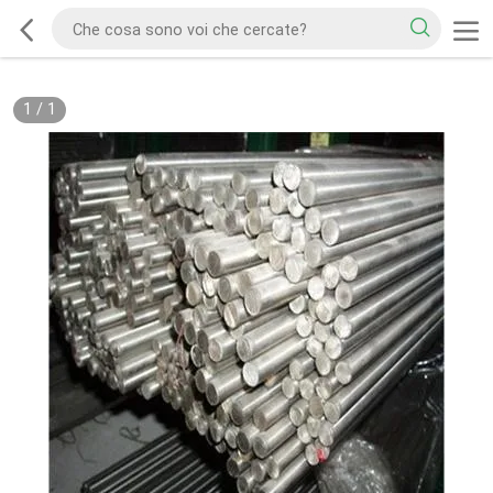
1
/
1