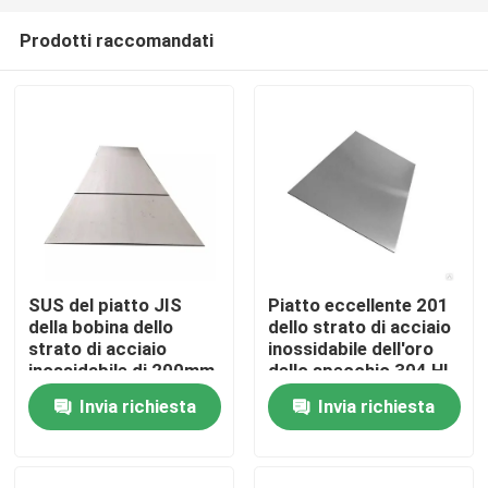
Prodotti raccomandati
SUS del piatto JIS
Piatto eccellente 201
della bobina dello
dello strato di acciaio
Casa
strato di acciaio
inossidabile dell'oro
inossidabile di 200mm
dello specchio 304 HL
ASTM 304 304l 316l
2D di 1219Mm
Invia richiesta
Invia richiesta
Chi siamo
310 410 430
Contatti