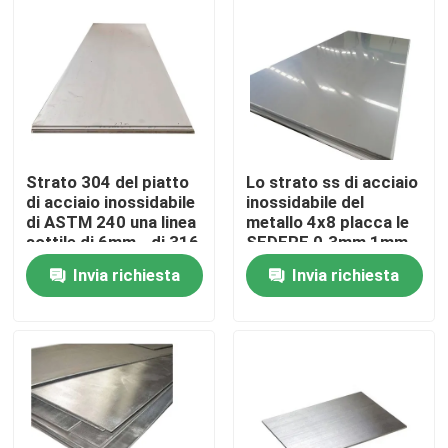
Prodotti
Tubo rotondo di acciaio inossidabile
Strato 304 del piatto
Lo strato ss di acciaio
Tubo saldato di acciaio inossidabile
di acciaio inossidabile
inossidabile del
di ASTM 240 una linea
metallo 4x8 placca le
sottile di 6mm - di 316
SEDERE 0.3mm 1mm
Tubo senza cuciture di acciaio inossidabile
321 1
Invia richiesta
Invia richiesta
Tubo di acciaio al carbonio
Tubo di acciaio galvanizzato
Piatto dello strato di acciaio inossidabile