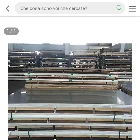
1
/
1