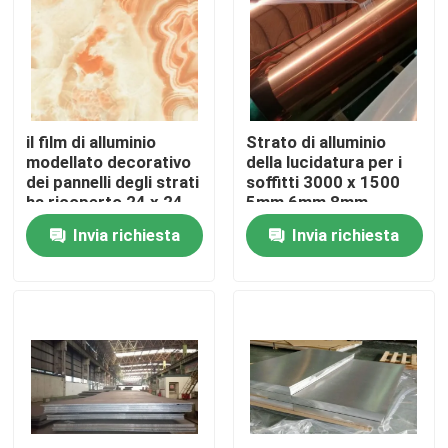
Giro della fabbrica
Controllo di qualità
il film di alluminio
Strato di alluminio
modellato decorativo
della lucidatura per i
dei pannelli degli strati
soffitti 3000 x 1500
Contattici
ha ricoperto 24 x 24
5mm 6mm 8mm
24 x 36 24 x 48
densamente
Invia richiesta
Invia richiesta
Richieda una citazione
Tubo rotondo di acciaio inossidabile
Tubo saldato di acciaio inossidabile
Tubo senza cuciture di acciaio inossidabile