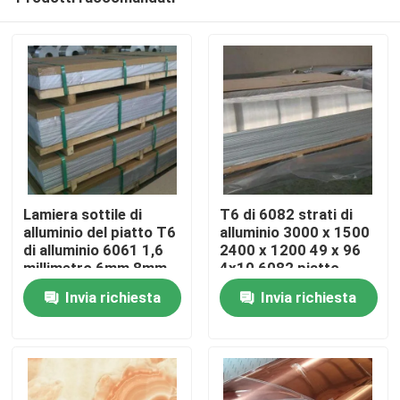
Lamiera sottile di
T6 di 6082 strati di
alluminio del piatto T6
alluminio 3000 x 1500
di alluminio 6061 1,6
2400 x 1200 49 x 96
millimetro 6mm 8mm
4x10 6082 piatto
Casa
10mm densamente
Invia richiesta
Invia richiesta
Prodotti
Circa noi