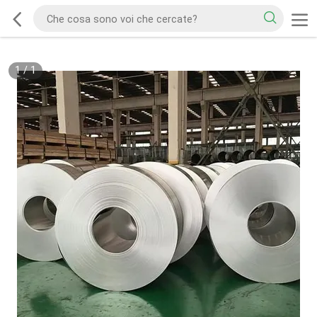
1
/
1