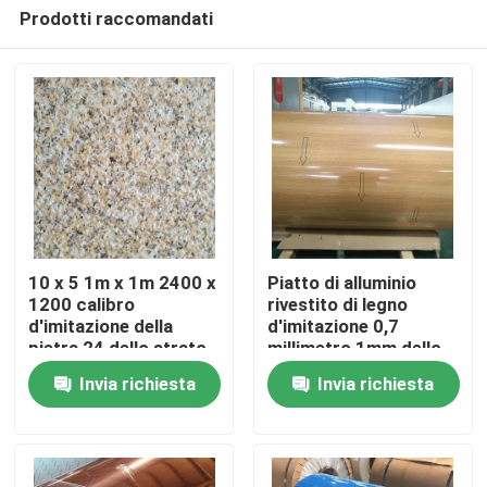
Prodotti raccomandati
10 x 5 1m x 1m 2400 x
Piatto di alluminio
1200 calibro
rivestito di legno
d'imitazione della
d'imitazione 0,7
Casa
pietra 24 dello strato
millimetro 1mm dello
di alluminio del
strato 3 millimetri
Invia richiesta
Invia richiesta
pannello 26
4mm densamente
Chi siamo
Contatti