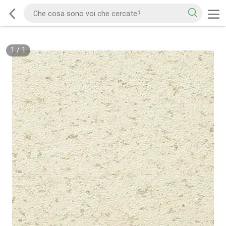
1
/
1