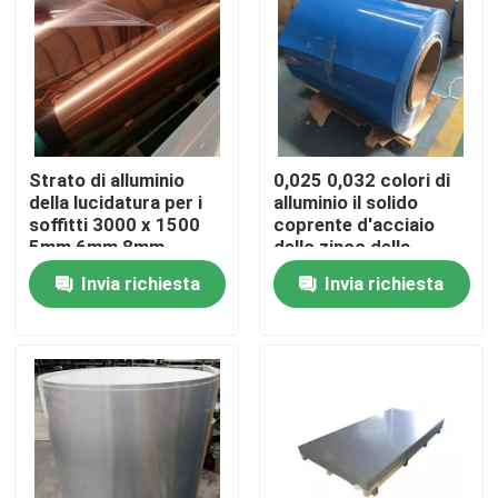
Prodotti
Tubo rotondo di acciaio inossidabile
Strato di alluminio
0,025 0,032 colori di
della lucidatura per i
alluminio il solido
Tubo saldato di acciaio inossidabile
soffitti 3000 x 1500
coprente d'acciaio
5mm 6mm 8mm
dello zinco della
densamente
lamiera rivestita
Tubo senza cuciture di acciaio inossidabile
Invia richiesta
Invia richiesta
metallico
Tubo di acciaio al carbonio
Tubo di acciaio galvanizzato
Piatto dello strato di acciaio inossidabile