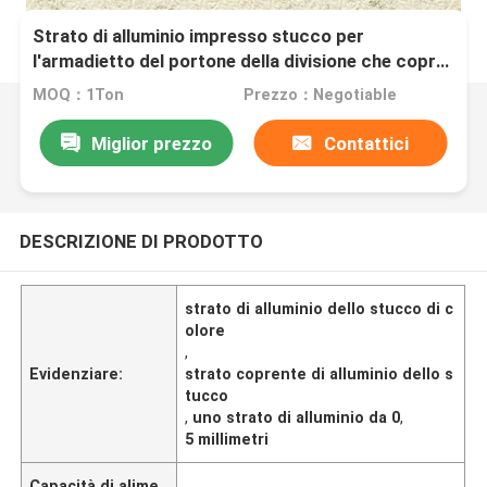
Strato di alluminio impresso stucco per
l'armadietto del portone della divisione che copre
0,5 millimetri 0,6 millimetri
MOQ：1Ton
Prezzo：Negotiable
Miglior prezzo
Contattici
DESCRIZIONE DI PRODOTTO
strato di alluminio dello stucco di c
olore
,
Evidenziare:
strato coprente di alluminio dello s
tucco
,
uno strato di alluminio da 0
,
5 millimetri
Capacità di alime