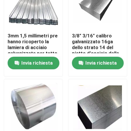
Giro della fabbrica
Controllo di qualità
3mm 1,5 millimetri pre
3/8" 3/16" calibro
hanno ricoperto la
galvanizzato 16ga
lamiera di acciaio
dello strato 14 del
galvanizzata per tetto
piatto d'acciaio della
Contattici
immersione calda
Invia richiesta
Invia richiesta
Richieda una citazione
Tubo rotondo di acciaio inossidabile
Tubo saldato di acciaio inossidabile
Tubo senza cuciture di acciaio inossidabile