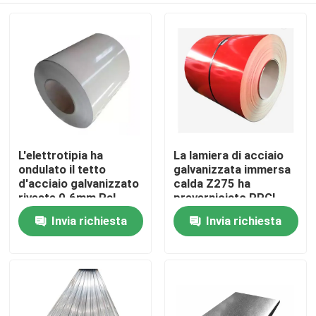
L'elettrotipia ha
La lamiera di acciaio
ondulato il tetto
galvanizzata immersa
d'acciaio galvanizzato
calda Z275 ha
riveste 0.6mm Ral
preverniciato PPGI
9012 Ppgi bianco Jis
Az150 rosso
Invia richiesta
Invia richiesta
Casa
G3302
Prodotti
Circa noi