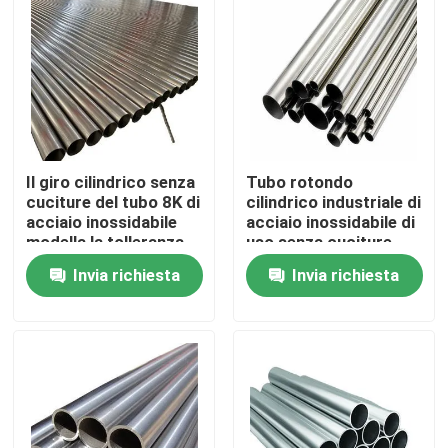
Prodotti
Tubo rotondo di acciaio inossidabile
Il giro cilindrico senza
Tubo rotondo
Tubo saldato di acciaio inossidabile
cuciture del tubo 8K di
cilindrico industriale di
acciaio inossidabile
acciaio inossidabile di
modella la tolleranza
uso senza cuciture
Tubo senza cuciture di acciaio inossidabile
di ±1%
Invia richiesta
Invia richiesta
Tubo di acciaio al carbonio
Tubo di acciaio galvanizzato
Piatto dello strato di acciaio inossidabile