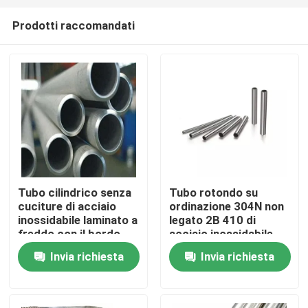
Prodotti raccomandati
Tubo cilindrico senza
Tubo rotondo su
cuciture di acciaio
ordinazione 304N non
Casa
inossidabile laminato a
legato 2B 410 di
freddo con il bordo
acciaio inossidabile
del mulino/bordo
Invia richiesta
Invia richiesta
Chi siamo
fenduto
Contatti