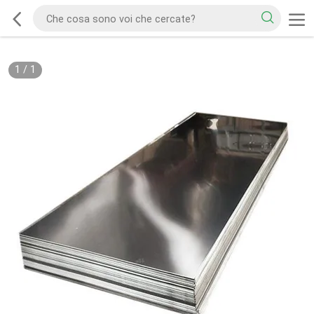
1
/
1