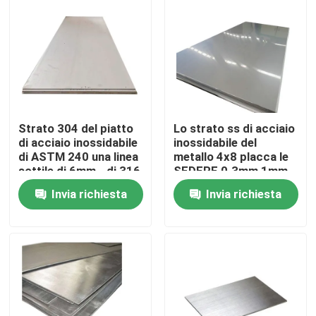
Prodotti
Tubo rotondo di acciaio inossidabile
Strato 304 del piatto
Lo strato ss di acciaio
Tubo saldato di acciaio inossidabile
di acciaio inossidabile
inossidabile del
di ASTM 240 una linea
metallo 4x8 placca le
sottile di 6mm - di 316
SEDERE 0.3mm 1mm
Tubo senza cuciture di acciaio inossidabile
321 1
Invia richiesta
Invia richiesta
Tubo di acciaio al carbonio
Tubo di acciaio galvanizzato
Piatto dello strato di acciaio inossidabile