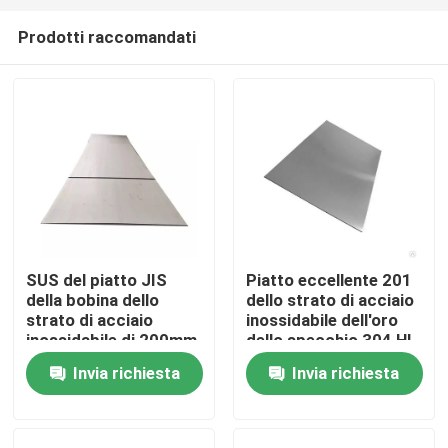
Prodotti raccomandati
SUS del piatto JIS
Piatto eccellente 201
della bobina dello
dello strato di acciaio
Casa
strato di acciaio
inossidabile dell'oro
inossidabile di 200mm
dello specchio 304 HL
ASTM 304 304l 316l
2D di 1219Mm
Invia richiesta
Invia richiesta
Chi siamo
310 410 430
Contatti