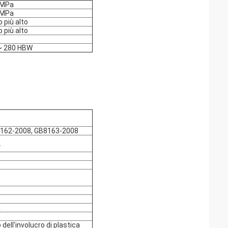
0MPa
0MPa
 più alto
 più alto
~ 280 HBW
B8162-2008, GB8163-2008
2
a
dell'involucro di plastica