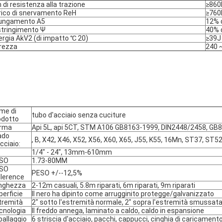
 di resistenza alla trazione
≥86
rico di snervamento ReH
≥76
lungamento A5
12% o
stringimento Ψ
40% o
ergia AkV2 (di impatto ℃ 20)
≥39J
rezza
240 
me di 
tubo d'acciaio senza cuciture
odotto
rma
Api 5L, api 5CT, STM A106 GB8163-1999, DIN2448/2458, G
do 
, B, X42, X46, X52, X56, X60, X65, J55, K55, 16Mn, ST37, ST5
cciaio:
1/4" - 24", 13mm-610mm
SO
1.73-80MM
SO 
PESO +/--12,5%
llerence
nghezza
2-12m casuali, 5.8m riparati, 6m riparati, 9m riparati
perficie
Il nero ha dipinto come arrugginito protegge/galvanizzato
tremità
2" sotto l'estremità normale, 2" sopra l'estremità smussat
cnologia
Il freddo annega, laminato a caldo, caldo in espansione
ballaggio
6 striscia d'acciaio, pacchi, cappucci, cinghia di caricamento 