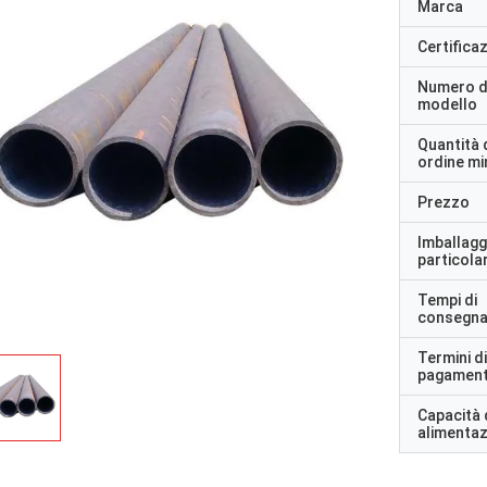
Marca
Certifica
Numero d
modello
Quantità 
ordine m
Prezzo
Imballagg
particolar
Tempi di
consegn
Termini di
pagamen
Capacità 
alimenta