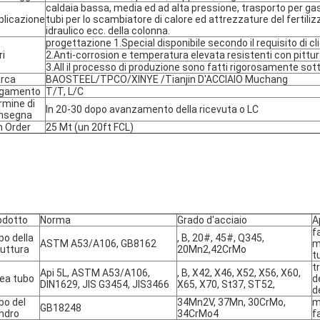
caldaia bassa, media ed ad alta pressione, trasporto per gas,
plicazione
tubi per lo scambiatore di calore ed attrezzature del fertiliz
idraulico ecc. della colonna.
progettazione 1.Special disponibile secondo il requisito di cli
ri
2.Anti-corrosion e temperatura elevata resistenti con pittu
3.All il processo di produzione sono fatti rigorosamente sot
rca
BAOSTEEL/TPCO/XINYE /Tianjin D'ACCIAIO Muchang
gamento
T/T, L/C
mine di 
In 20-30 dopo avanzamento della ricevuta o LC
nsegna
n Order
25 Mt (un 20ft FCL)
odotto
Norma
Grado d'acciaio
A
f
o della 
, B, 20#, 45#, Q345, 
ASTM A53/A106, GB8162
m
ruttura
20Mn2,42CrMo
t
t
Api 5L, ASTM A53/A106, 
, B, X42, X46, X52, X56, X60, 
nea tubo
d
DIN1629, JIS G3454, JIS3466
X65, X70, St37, ST52,
de
o del 
34Mn2V, 37Mn, 30CrMo, 
m
GB18248
indro
34CrMo4
f