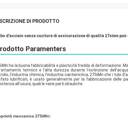
SCRIZIONE DI PRODOTTO
tubo d'acciaio senza cuciture di assicurazione di qualità 27simn può
rodotto Paramenters
iMn ha la buona fabbricabilità e plasticità fredda di deformazione. Ma
trattamento termico e l'alta durezza durante l'estinzione dell'acqu
rolio, l'industria chimica, l'industria cantieristica, 27SiMn che i tubi d
fato lubrificati, è usato generalmente per la fabbricazione delle par
istenza all'usura, quali le varie parti idrauliche.
oprietà meccanica 27SiMn: