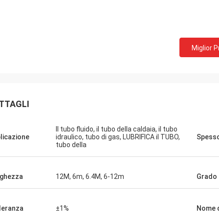
Miglior 
TTAGLI
Il tubo fluido, il tubo della caldaia, il tubo
licazione
idraulico, tubo di gas, LUBRIFICA il TUBO,
Spess
tubo della
ghezza
12M, 6m, 6.4M, 6-12m
Grado
leranza
±1%
Nome d