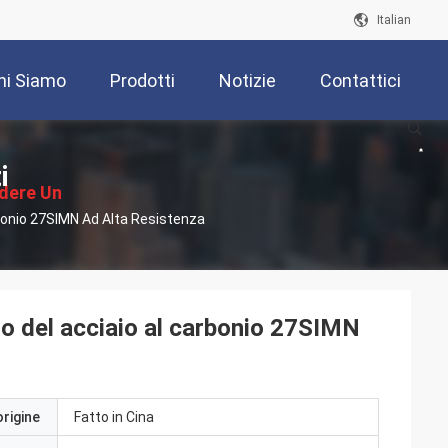
Italian
hi Siamo
Prodotti
Notizie
Contattici
i
edere Un
bonio 27SIMN Ad Alta Resistenza
ventivo
o del acciaio al carbonio 27SIMN
origine
Fatto in Cina