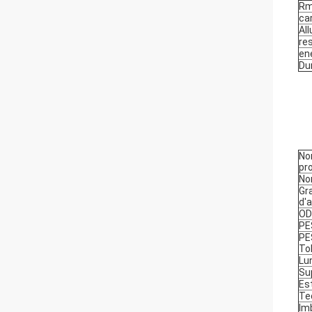
Rm
ca
Al
re
en
Du
No
pr
No
Gra
d'a
OD
PE
PE
To
Lu
Su
Es
Te
Im