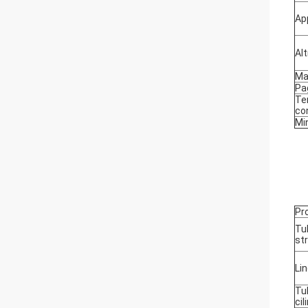
Ap
Alt
Ma
Pa
Ter
co
Mi
Pr
Tub
st
Li
Tub
cil