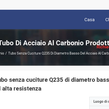
Casa
C
描
述
Tubo Di Acciaio Al Carbonio Prodott
Richi
nio
/
Tubo Senza Cuciture Q235 Di Diametro Basso Del Acciaio Al Car
Pre
bo senza cuciture Q235 di diametro bass
 alta resistenza
Luogo di 