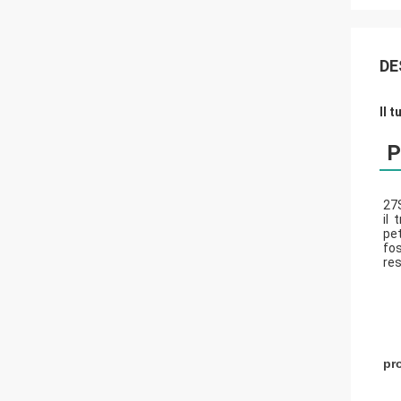
DE
Il 
P
27S
il 
pet
fos
res
pr