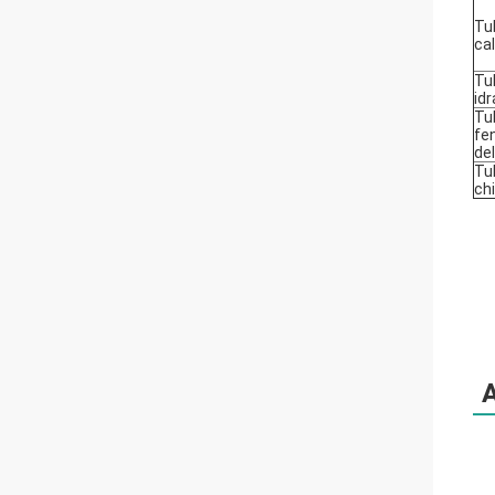
Tub
ca
Tu
idr
Tu
fe
del
Tu
ch
A