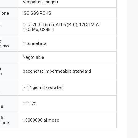
Vespolari Jiangsu
zione
ISO SGS ROHS
i
10#, 20#, 16mn, A106 (B, C), 12Cr1MoV,
12CrMo, Q345, 1
di
1 tonnellata
inimo
Negotiable
i
pacchetto impermeabile standard
i
7-14 giorni lavorativi
a
TT L/C
to
di
10000000 al mese
zione