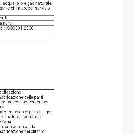
 acqua, olio e gas naturale, 
zante chimico, per servizio 
enti
ra nera
to il ISO9001-2000
pplicazione
abbricazione delle parti 
eccaniche, accessori per 
ubi
ramsmission di petrolio, gas 
ella natura, acqua, ect 
ll'aria
ateria prima per la 
abbricazione del cilindro