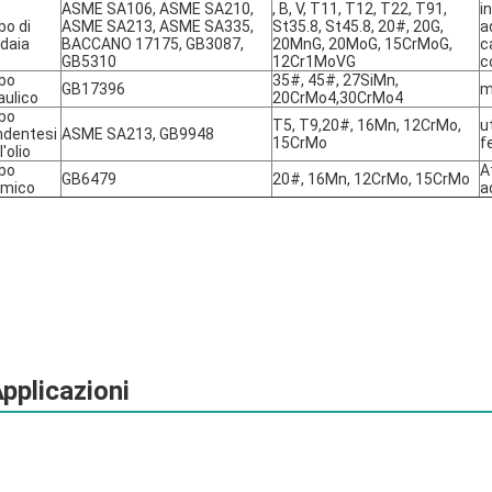
ASME SA106, ASME SA210, 
, B, V, T11, T12, T22, T91, 
i
o di 
ASME SA213, ASME SA335, 
St35.8, St45.8, 20#, 20G, 
a
ldaia
BACCANO 17175, GB3087, 
20MnG, 20MoG, 15CrMoG, 
c
GB5310
12Cr1MoVG
c
bo 
35#, 45#, 27SiMn, 
GB17396
m
aulico
20CrMo4,30CrMo4
bo 
T5, T9,20#, 16Mn, 12CrMo, 
u
ndentesi 
ASME SA213, GB9948
15CrMo
f
l'olio
bo 
A
GB6479
20#, 16Mn, 12CrMo, 15CrMo
imico
a
pplicazioni