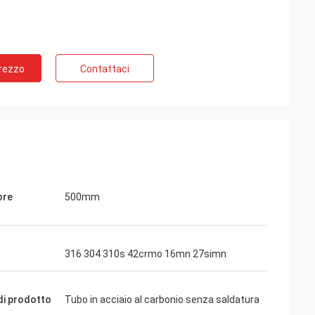
Prezzo
Contattaci
ore
500mm
316 304 310s 42crmo 16mn 27simn
i prodotto
Tubo in acciaio al carbonio senza saldatura