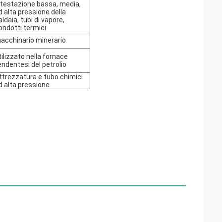
ntestazione bassa, media, 
d alta pressione della 
aldaia, tubi di vapore, 
ondotti termici
acchinario minerario
tilizzato nella fornace 
endentesi del petrolio
ttrezzatura e tubo chimici 
d alta pressione