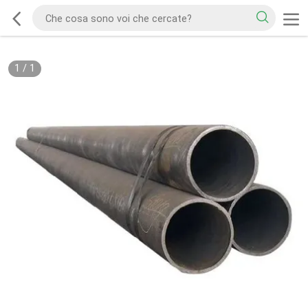
1
/
1