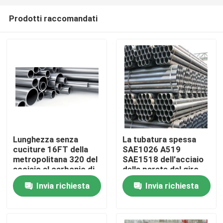
Prodotti raccomandati
Lunghezza senza
La tubatura spessa
cuciture 16FT della
SAE1026 A519
Casa
metropolitana 320 del
SAE1518 dell'acciaio
acciaio al carbonio di
della parete del giro
ASTM A179 per la
A519 temprata ha
Invia richiesta
Invia richiesta
Chi siamo
caldaia
forgiato
Contatti