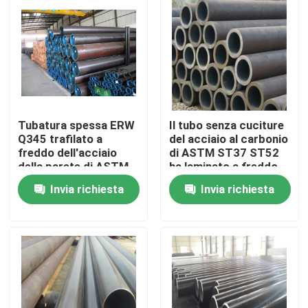
Prodotti
Tubo rotondo di acciaio inossidabile
Tubatura spessa ERW
Il tubo senza cuciture
Tubo saldato di acciaio inossidabile
Q345 trafilato a
del acciaio al carbonio
freddo dell'acciaio
di ASTM ST37 ST52
della parete di ASTM
ha laminato a freddo
Tubo senza cuciture di acciaio inossidabile
A335 con resistenza
760mm per lo
Invia richiesta
Invia richiesta
di ossidazione
scambiatore di calore
Tubo di acciaio al carbonio
Tubo di acciaio galvanizzato
Piatto dello strato di acciaio inossidabile